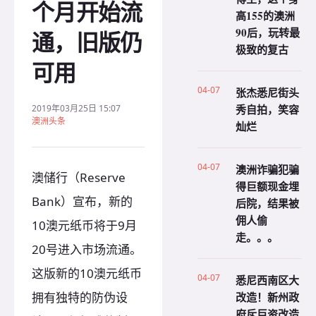
个月开始流
高155的澳洲
90后，玩转最
通，旧版仍
极致的复古
可用
04-07
张杰悉尼街头
秀自拍，笑容
2019年03月25日 15:07
澳洲头条
灿烂
04-07
澳洲诈骗犯骗
澳储行（Reserve
得巨额现金埋
Bank）宣布，新的
后院，结果被
佣人偷
10澳元纸币将于9月
走。。。
20号进入市场流通。
这版新的10澳元纸币
04-07
悉尼西南区大
拥有独特的防伪设
改造！新州政
府斥巨资改造