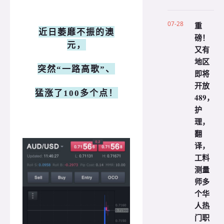
07-28
重
近日萎靡不振的澳
磅！
元，
又有
地区
突然“一路高歌”、
即将
开放
猛涨了100多个点！
489，
护
理，
翻
译，
工料
测量
师多
个华
人热
门职