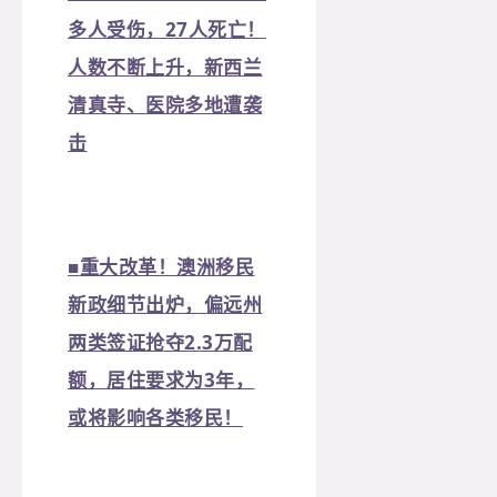
多人受伤，27人死亡！
人数不断上升，新西兰
清真寺、医院多地遭袭
击
■
重大改革！澳洲移民
新政细节出炉，偏远州
两类签证抢夺2.3万配
额，居住要求为3年，
或将影响各类移民！