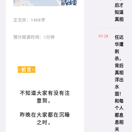
后才
知道
真相
：1458字
正文共
07-28
任达
预计阅读时间：5分钟
华遭
刺
杀，
背后
//前言//
真相
浮出
水
不知道大家有没有注
面！
和每
意到，
个人
都息
昨晚在大家都在沉睡
息相
之时，
关