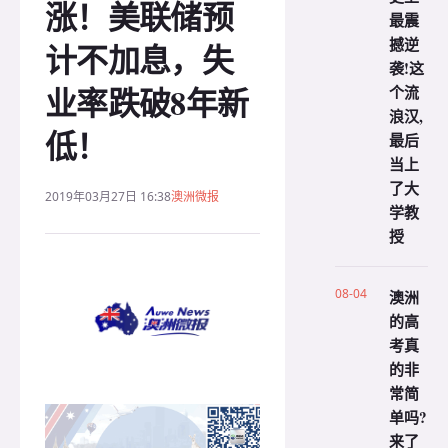
涨！美联储预
最震
撼逆
计不加息，失
袭!这
业率跌破8年新
个流
浪汉,
低！
最后
当上
了大
2019年03月27日 16:38
澳洲微报
学教
授
08-04
澳洲
的高
考真
的非
常简
单吗?
来了