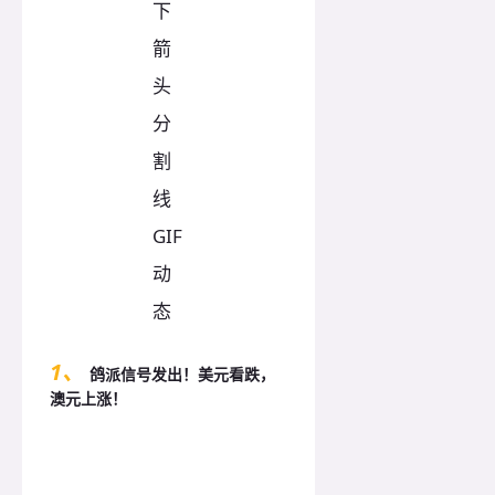
1、
鸽派信号发出！美元看跌，
澳元上涨！