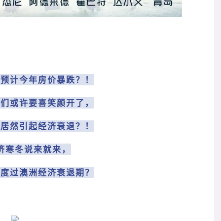
尼预计今年房价暴跌？！
人们或许要喜笑颜开了，
价居然引起经济衰退？！
济寒冬说来就来，
何度过澳洲经济衰退期？