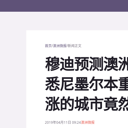
/
/
首页
澳洲微报
新闻正文
穆迪预测澳
悉尼墨尔本
涨的城市竟然是
2019年04月11日 09:24
澳洲微报