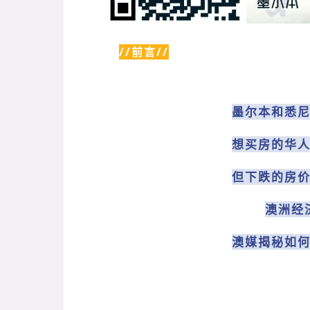
//前言//
墨尔本和悉
想买房的华
但下跌的房
澳洲经
澳媒揭秘如