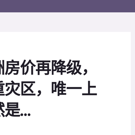
洲房价再降级，
重灾区，唯一上
...